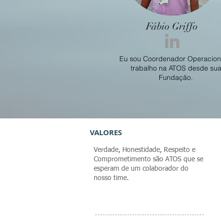
Fábio Griffo
Eu sou Coordenador Operacion
trabalho na ATOS desde su
Fundação.
VALORES
Verdade, Honestidade, Respeito e
Comprometimento são ATOS que se
esperam de um colaborador do
nosso time.