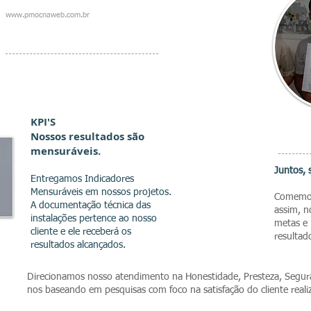
www.pmocnaweb.com.br
KPI'S
Nossos resultados são
mensuráveis.
Juntos,
Entregamos Indicadores
Mensuráveis em nossos projetos.
Co
memo
A documentação técnica das
assim,
n
instalações pertence ao nosso
metas e
cliente e ele receberá os
resulta
resultados alcançados.
Direcionamos nosso atendimento na Honestidade, Presteza, Segu
nos baseando em pesquisas com foco na satisfação do cliente reali