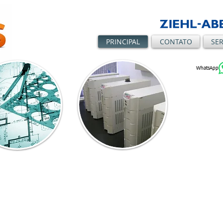
PRINCIPAL
CONTATO
SE
WhatsApp
ome Together.
m. Nos colocar no lugar dos nossos
 de nós.