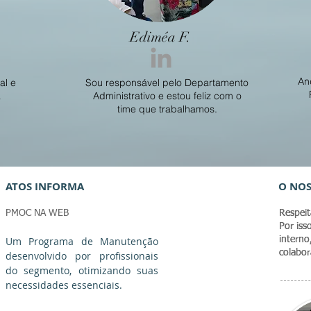
Ediméa F.
An
al e
Sou responsável pelo Departamento
a
Administrativo e estou feliz com o
time que trabalhamos.
ATOS INFORMA
O NOS
PMOC NA WEB
Respei
Respei
Por is
Por is
Um Programa de Manutenção
interno
interno
colabor
colabor
desenvolvido por profissionais
do segmento, otimizando suas
necessidades essenciais.