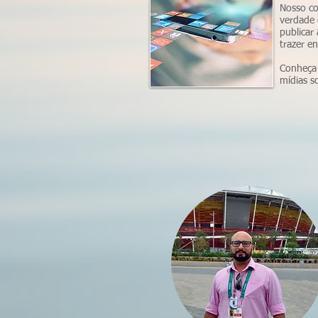
Nosso co
verdade 
publicar
trazer e
Conheça 
mídias s