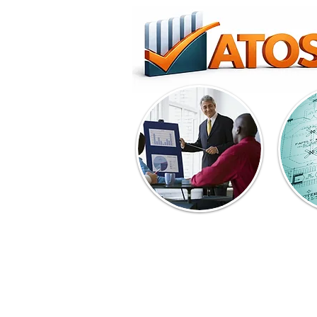
Challenges are many. Overc
Realizar hoje, melhor do que fizemos onte
clientes e oferecer aquilo que eles esperam